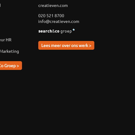
d
creatieven.com
020 521 8700
info@creatieven.com
eur HR
Lees meer over ons werk >
 Marketing
Co Groep >