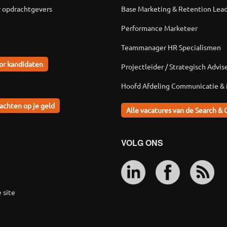
r opdrachtgevers
Base Marketing & Retention Lea
Performance Marketeer
Teammanager HR Specialismen
or kandidaten
Projectleider / Strategisch Advis
Hoofd Afdeling Communicatie &
achten op je geld
Alle vacatures van de Search & 
VOLG ONS
 site