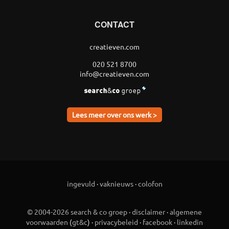
CONTACT
creatieven.com
020 521 8700
info@creatieven.com
Lees meer over ons werk >
ingevuld
·
vaknieuws
·
colofon
© 2004-2026 search & co groep
·
disclaimer
·
algemene
voorwaarden
(
gt&c
) ·
privacybeleid
·
facebook
·
linkedin