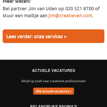
Meer weten?
Bel partner Jim van Uden op 020 521 8700 of
stuur een mailtje aan
jim@creatieven.com
.
Lees verder: onze services >
ACTUELE VACATURES
Altijd op zoek naar creatieve professionals!
Alle actuele vacatures >
BELANGRIJKE PAGINA'S