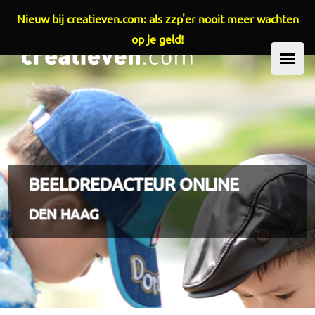
Nieuw bij creatieven.com: als zzp'er nooit meer wachten
Overslaan en naar de inhoud gaan
op je geld!
HOOFDMENU
BEELDREDACTEUR ONLINE
DEN HAAG