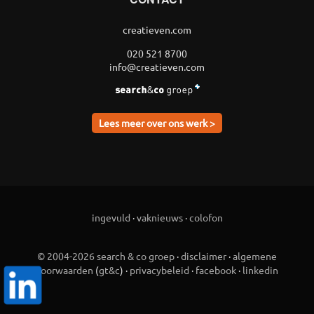
creatieven.com
020 521 8700
info@creatieven.com
Lees meer over ons werk >
ingevuld
·
vaknieuws
·
colofon
© 2004-2026 search & co groep
·
disclaimer
·
algemene
voorwaarden
(
gt&c
) ·
privacybeleid
·
facebook
·
linkedin