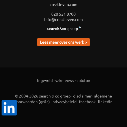
creatieven.com
020 521 8700
info@creatieven.com
Lees meer over ons werk >
ingevuld
·
vaknieuws
·
colofon
© 2004-2026 search & co groep
·
disclaimer
·
algemene
voorwaarden
(
gt&c
) ·
privacybeleid
·
facebook
·
linkedin