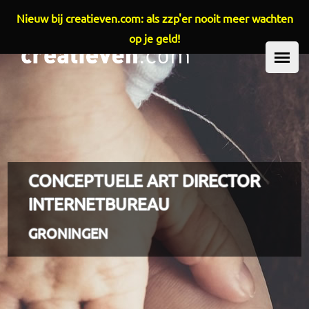
Nieuw bij creatieven.com: als zzp'er nooit meer wachten
Overslaan en naar de inhoud gaan
op je geld!
HOOFDMENU
CONCEPTUELE ART DIRECTOR
INTERNETBUREAU
GRONINGEN