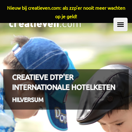
Nieuw bij creatieven.com: als zzp'er nooit meer wachten
Overslaan en naar de inhoud gaan
op je geld!
HOOFDMENU
CREATIEVE DTP'ER
INTERNATIONALE HOTELKETEN
HILVERSUM