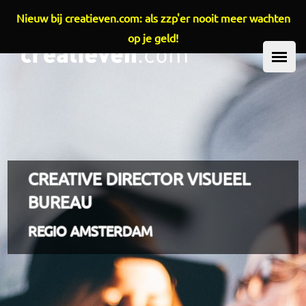
Nieuw bij creatieven.com: als zzp'er nooit meer wachten
Overslaan en naar de inhoud gaan
op je geld!
HOOFDMENU
CREATIVE DIRECTOR VISUEEL
BUREAU
REGIO AMSTERDAM