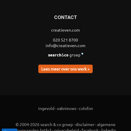
CONTACT
creatieven.com
020 521 8700
info@creatieven.com
Lees meer over ons werk >
ingevuld
·
vaknieuws
·
colofon
© 2004-2026 search & co groep
·
disclaimer
·
algemene
voorwaarden
(
gt&c
) ·
privacybeleid
·
facebook
·
linkedin