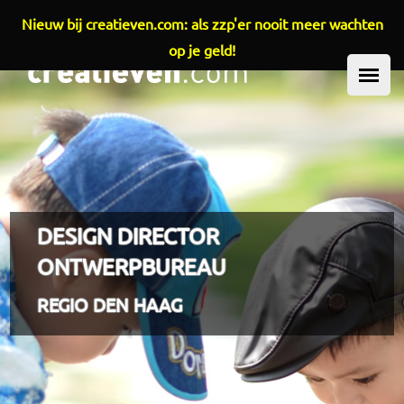
Nieuw bij creatieven.com: als zzp'er nooit meer wachten
Overslaan en naar de inhoud gaan
op je geld!
HOOFDMENU
DESIGN DIRECTOR
ONTWERPBUREAU
REGIO DEN HAAG