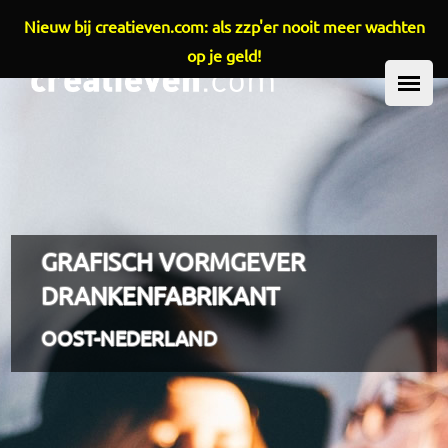
Nieuw bij creatieven.com: als zzp'er nooit meer wachten
Overslaan en naar de inhoud gaan
op je geld!
HOOFDMENU
GRAFISCH VORMGEVER
DRANKENFABRIKANT
OOST-NEDERLAND