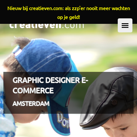
Nieuw bij creatieven.com: als zzp'er nooit meer wachten
Overslaan en naar de inhoud gaan
op je geld!
HOOFDMENU
GRAPHIC DESIGNER E-
COMMERCE
AMSTERDAM