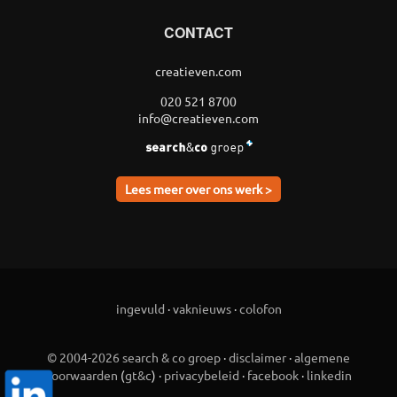
CONTACT
creatieven.com
020 521 8700
info@creatieven.com
Lees meer over ons werk >
ingevuld
·
vaknieuws
·
colofon
© 2004-2026 search & co groep
·
disclaimer
·
algemene
voorwaarden
(
gt&c
) ·
privacybeleid
·
facebook
·
linkedin