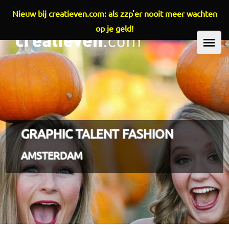
Nieuw bij creatieven.com: als zzp'er nooit meer wachten
Overslaan en naar de inhoud gaan
op je geld!
HOOFDMENU
GRAPHIC TALENT FASHION
AMSTERDAM