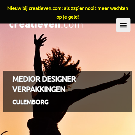
Nieuw bij creatieven.com: als zzp'er nooit meer wachten
Overslaan en naar de inhoud gaan
op je geld!
HOOFDMENU
MEDIOR DESIGNER
VERPAKKINGEN
CULEMBORG