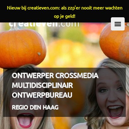
Nieuw bij creatieven.com: als zzp'er nooit meer wachten
Overslaan en naar de inhoud gaan
op je geld!
HOOFDMENU
ONTWERPER CROSSMEDIA
MULTIDISCIPLINAIR
ONTWERPBUREAU
REGIO DEN HAAG