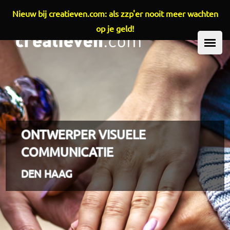
Nieuw bij creatieven.com: als zzp'er nooit meer wachten
Overslaan en naar de inhoud gaan
op je geld!
HOOFDMENU
ONTWERPER VISUELE
COMMUNICATIE
DEN HAAG