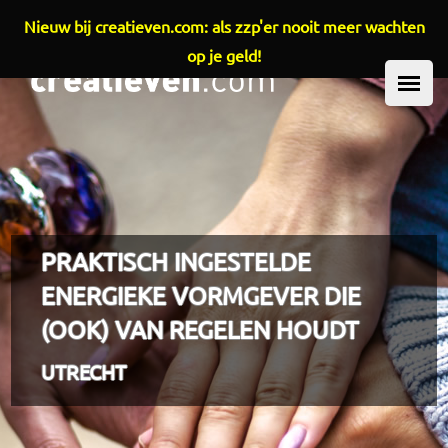
Nieuw bij creatieven.com: als zzp'er nooit meer wachten
Overslaan en naar de inhoud gaan
op je geld!
HOOFDMENU
PRAKTISCH INGESTELDE
ENERGIEKE VORMGEVER DIE
(OOK) VAN REGELEN HOUDT
UTRECHT