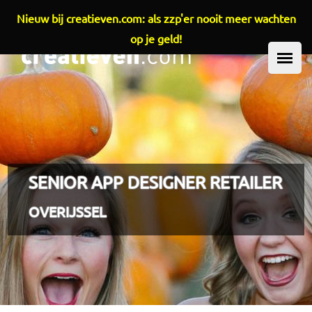
Nieuw bij creatieven.com: als zzp'er nooit meer wachten
Overslaan en naar de inhoud gaan
op je geld!
HOOFDMENU
SENIOR APP DESIGNER RETAILER
OVERIJSSEL