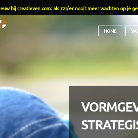
euw bij creatieven.com: als zzp'er nooit meer wachten op je ge
HOOFDMENU
HOME
VA
VORMGEV
STRATEGI