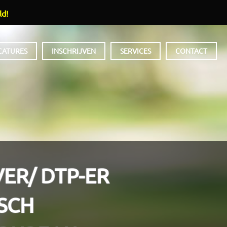
ld!
CATURES
INSCHRIJVEN
SERVICES
CONTACT
ER/ DTP-ER
SCH