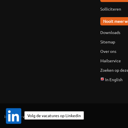
Solliciteren
Nooit meer w
Downloads
Sitemap
Over ons
Mailservice
Zoeken op deze
In English
Volg de vacatures op Linkedin
ingevuld
·
vaknieuws
·
colofon