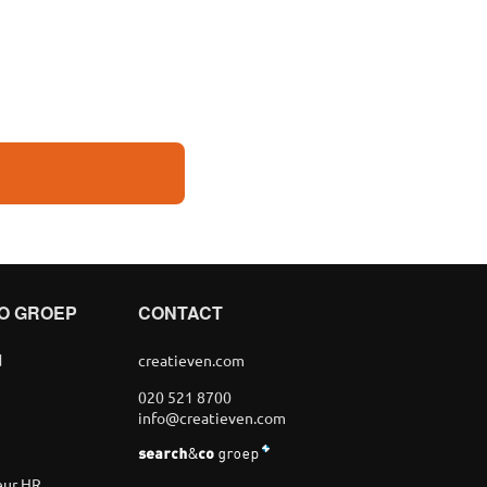
O GROEP
CONTACT
d
creatieven.com
020 521 8700
info@creatieven.com
eur HR