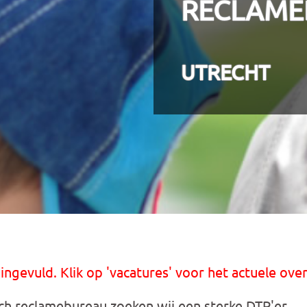
RECLAME
UTRECHT
 ingevuld. Klik op 'vacatures' voor het actuele over
ch reclamebureau zoeken wij een sterke DTP'er.