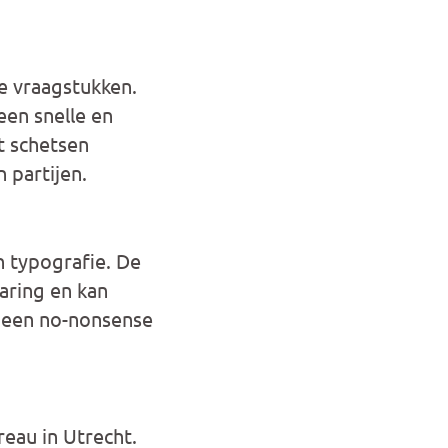
e vraagstukken.
een snelle en
t schetsen
 partijen.
n typografie. De
aring en kan
 een no-nonsense
eau in Utrecht.