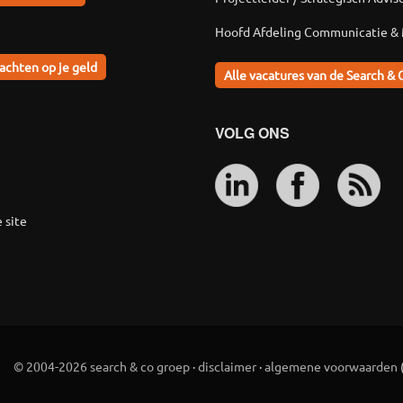
Hoofd Afdeling Communicatie &
achten op je geld
Alle vacatures van de Search & 
VOLG ONS
 site
© 2004-2026 search & co groep
·
disclaimer
·
algemene voorwaarden