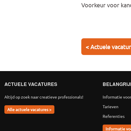
Voorkeur voor kand
< Actuele vacatu
ACTUELE VACATURES
BELANGRIJ
Altijd op zoek naar creatieve professionals!
Informatie voo
Tarieven
Alle actuele vacatures >
Referenties
Informatie vo