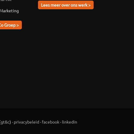
Lees meer over ons werk >
 Marketing
Co Groep >
(
gt&c
) ·
privacybeleid
·
facebook
·
linkedin