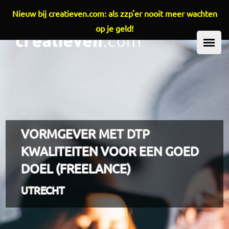
Nieuw bij creatieven.com: als zzp'er nooit meer wachten
Overslaan en naar de inhoud gaan
op je geld!
HOOFDMENU
VORMGEVER MET DTP
KWALITEITEN VOOR EEN GOED
DOEL (FREELANCE)
UTRECHT